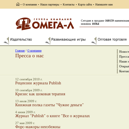
О компании
Наши партнеры
Контакты
Карта сайта
Напишите нам
Сегодня в продаже
160159
наименован
новинок
10364
Главная
/
О компании
Новос
Пресса о нас
Пресса
Наши 
Открыт
Контак
12 сентября 2010 г.
Рецензии журнала Publish
10 сентября 2009 г.
Кризис как шоковая терапия
13 июля 2009 г.
Книжная полка газеты "Чужие деньги"
4 июня 2009 г.
Журнал "Publish" о книге "Все о журналах
27 мая 2009 г.
Форс-мажоры неизбежны