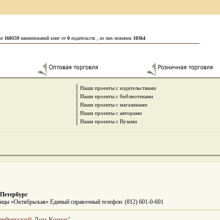
же
160159
наименований книг от
0
издательств , из них новинок
10364
Наши проекты с издательствами
Наши проекты с библиотеками
Наши проекты с магазинами
Наши проекты с авторами
Наши проекты с Вузами
Петербург
иницы «Октябрьская» Единый справочный телефон: (812) 601-0-601
тербургский Дом Книги"