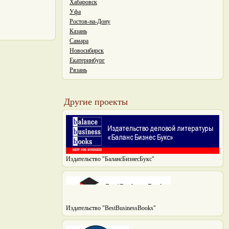
Хабаровск
Уфа
Ростов-на-Дону
Казань
Самара
Новосибирск
Екатеринбург
Рязань
Другие проекты
Издательство "БалансБизнесБукс"
Издательство "BestBusinessBooks"