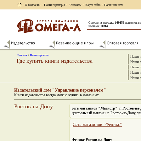
О компании
Наши партнеры
Контакты
Карта сайта
Напишите нам
Сегодня в продаже
160159
наименован
новинок
10364
Главная
/
Наши проекты
Наши п
Где купить книги издательства
Наши п
Наши п
Наши п
Наши п
Издательский дом "Управление персоналом"
Книги издательства всегда можно купить в магазинах
Ростов-на-Дону
сеть магазинов "Магистр", г. Ростов-на
центральный магазин: г. Ростов-на-Дону, ул
Сеть магазинов "Феникс"
Феникс Ростов-на-Дону