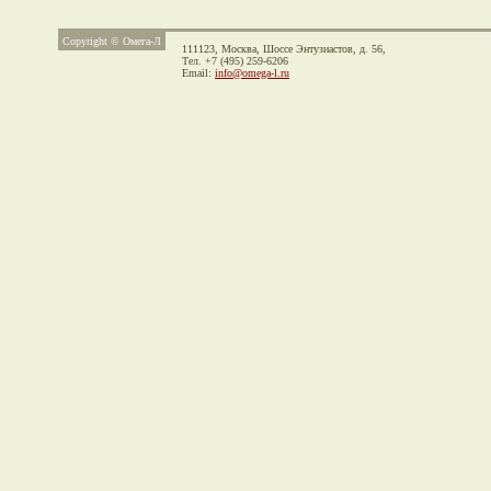
Copyright © Омега-Л
111123, Москва,
Шоссе Энтузиастов, д. 56,
Тел. +7 (495) 259-6206
Email:
info@omega-l.ru